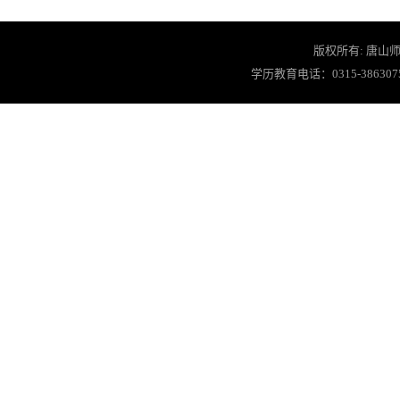
版权所有: 唐山师
学历教育电话：0315-3863075 教